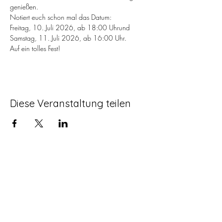
genießen.
Notiert euch schon mal das Datum:
Freitag, 10. Juli 2026, ab 18:00 Uhrund 
Samstag, 11. Juli 2026, ab 16:00 Uhr.
Auf ein tolles Fest!
Diese Veranstaltung teilen
Öffnungszeiten des
Verkaufsraums
immer der erste Freitag im Monat
oder nach Vereinbarung:
Tel:
0172 8952869
So können Sie uns finden:
Traubenwerkstatt GbR