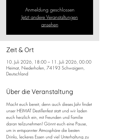
Anmeldung geschlossen
Jetzt andere Veranstaltungen
ansehen
Zeit & Ort
10. Juli 2026, 18:00 – 11. Juli 2026, 00:00
Heimat, Niederhofen, 74193 Schwaigern,
Deutschland
Über die Veranstaltung
Macht euch bereit, denn auch dieses Jahr findet 
unser HEIMAT Destillenfest statt und wir laden 
euch herzlich ein, mit Freunden und Familie 
daran teilzunehmen! Gönnt euch eine Pause, 
um in entspannter Atmosphäre die besten 
Drinks, leckeres Essen und viel Unterhaltung zu 