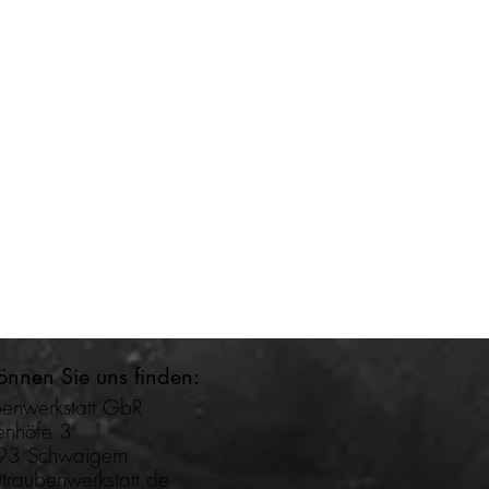
önnen Sie uns finden:
benwerkstatt GbR
ienhöfe 3
3 Schwaigern
traubenwerkstatt.de