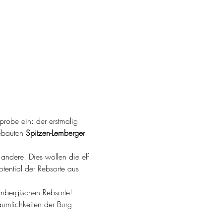
obe ein: der erstmalig 
bauten 
Spitzen-Lemberger 
 andere. Dies wollen die elf 
ential der Rebsorte aus 
embergischen Rebsorte!
umlichkeiten der Burg 