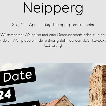
Neipperg
So., 21. Apr.
  |  
Burg Neipperg Brackenheim
 Württemberger Weingüter und eine Genossenschaft laden zu einer
nderen Weinprobe ein: der erstmalig stattfindenden „JUST LEMBE