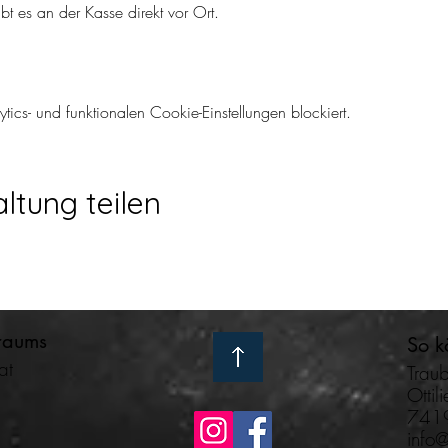
ibt es an der Kasse direkt vor Ort.
cs- und funktionalen Cookie-Einstellungen blockiert.
ltung teilen
raums
So k
at
Trau
Ottil
7419
info@