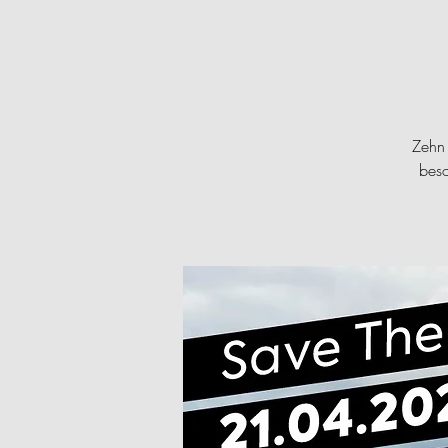
Zehn
beso