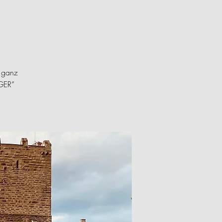
 ganz
RGER“