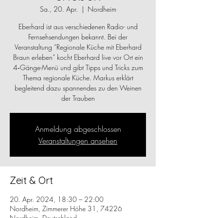
Sa., 20. Apr.
  |  
Nordheim
Eberhard ist aus verschiedenen Radio- und
Fernsehsendungen bekannt. Bei der
Veranstaltung “Regionale Küche mit Eberhard
Braun erleben” kocht Eberhard live vor Ort ein
4‑Gänge-Menü und gibt Tipps und Tricks zum
Thema regionale Küche. Markus erklärt
begleitend dazu spannendes zu den Weinen
der Trauben
Anmeldung abgeschlossen
Veranstaltungen ansehen
Zeit & Ort
20. Apr. 2024, 18:30 – 22:00
Nordheim, Zimmerer Höhe 31, 74226
Nordheim, Deutschland