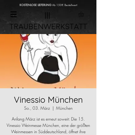
KOSTENLOSE LIEFERUNG
Ab 150€ Bestellwert
Vinessio München
So., 03. März
  |  
München
Anfang März ist es erneut soweit: Die 15.
Vinessio Weinmesse München, eine der größten
Weinmessen in Süddeutschland, öffnet ihre