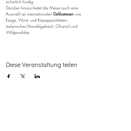
sicherlich fündig.
Darüber hinaus bietet die Messe auch eine 
Auswahl an internationalen 
Delikatessen
 wie 
Essige, Wurst- und Käsespezialitäten, 
italienisches Mandelgebäck, Olivenöl und 
Wildprodukte.
Diese Veranstaltung teilen
Öffnungszeiten des
Verkaufsraums
immer der erste Freitag im Monat
oder nach Vereinbarung:
Tel:
0172 8952869
So können Sie uns finden: